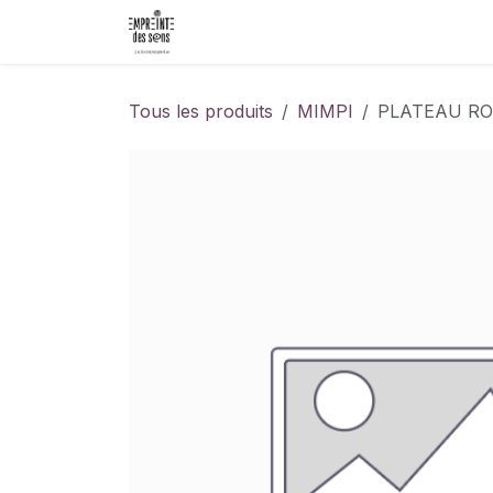
Se rendre au contenu
Accueil
Événements
Les Créat
Tous les produits
MIMPI
PLATEAU RON