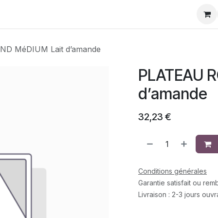
eurs
La Team
Contact
Rejoignez-Nous
D MéDIUM Lait d’amande
PLATEAU R
d’amande
32,23
€
Conditions générales
Garantie satisfait ou re
Livraison : 2-3 jours ouv