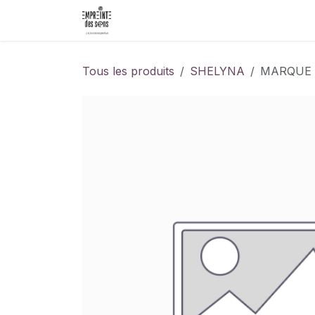
Se rendre au contenu
Accueil
Événements
Les Créat
Tous les produits
SHELYNA
MARQUE 