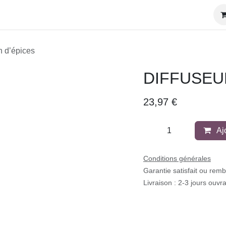
s Créateurs
La Team
Contact
Rejoignez-Nous
in d’épices
DIFFUSEUR 
23,97
€
Aj
Conditions générales
Garantie satisfait ou re
Livraison : 2-3 jours ouv