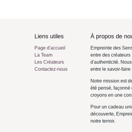
Liens utiles
À propos de no
Page d'accueil
Empreinte des Sens
La Team
rencontre entre de
Les Créateurs
recherche de sens
Contactez-nous
née du désir de cr
régionaux et vous.
Notre mission est 
produit a été pens
vous. Nous croyon
plus locale.
Pour un cadeau un
de la découverte,
meilleur de notre t