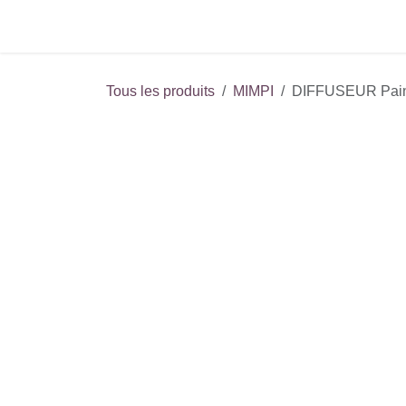
Se rendre au contenu
Accueil
Événements
Le
Tous les produits
MIMPI
DIFFUSEUR Pa