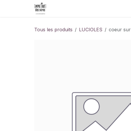
Se rendre au contenu
Accueil
Événements
Les Créat
Tous les produits
LUCIOLES
coeur sur