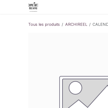
Se rendre au contenu
Accueil
Événements
Les Créat
Tous les produits
ARCHIREEL
CALEND